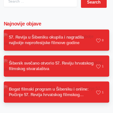
Najnovije objave
57. Revija u Šibeniku okupila i nagradila
0
najbolje neprofesijske filmove godine
Šibenik svečano otvorio 57. Reviju hrvatskog
1
filmskog stvaralaštva
Bogat filmski program u Šibeniku i online:
1
Počinje 57. Revija hrvatskog filmskog
stvaralaštva!