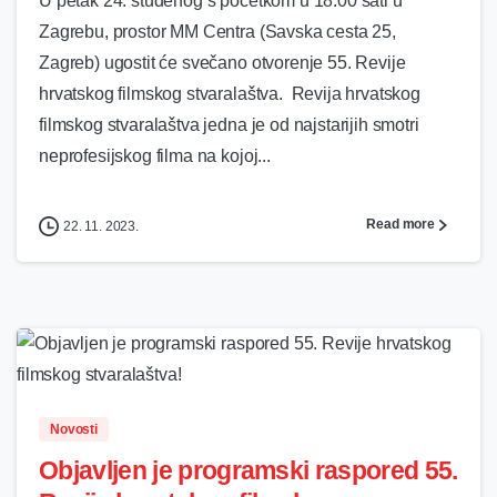
U petak 24. studenog s početkom u 18:00 sati u
Zagrebu, prostor MM Centra (Savska cesta 25,
Zagreb) ugostit će svečano otvorenje 55. Revije
hrvatskog filmskog stvaralaštva. Revija hrvatskog
filmskog stvaralaštva jedna je od najstarijih smotri
neprofesijskog filma na kojoj...
Read more
22. 11. 2023.
0
Novosti
Objavljen je programski raspored 55.