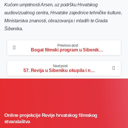
Kućom umjetnosti Arsen, uz podršku Hrvatskog
audiovizualnog centra, Hrvatske zajednice tehničke kulture,
Ministarstva znanosti, obrazovanja i mladih te Grada
Šibenika.
Continue
Previous post
Bogat filmski program u Šibeniku i online: Počinje 57. Revija hrvatskog filmskog stvaralaštva!
Reading
Next post
57. Revija u Šibeniku okupila i nagradila najbolje neprofesijske filmove godine
Online projekcije Revije hrvatskog filmskog
stvaralaštva