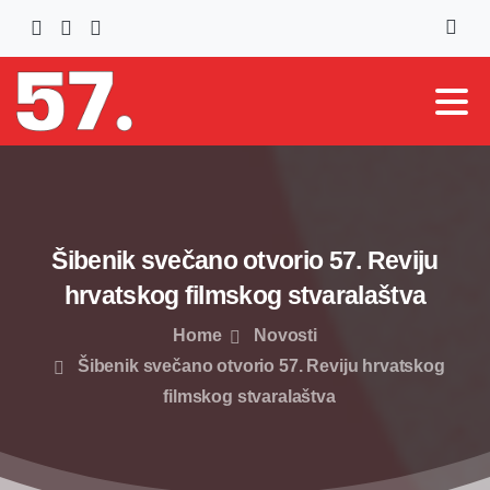
Skip
to
content
Šibenik
svečano
otvorio
57.
Reviju
hrvatskog
filmskog
stvaralaštva
Home
Novosti
Šibenik svečano otvorio 57. Reviju hrvatskog
filmskog stvaralaštva