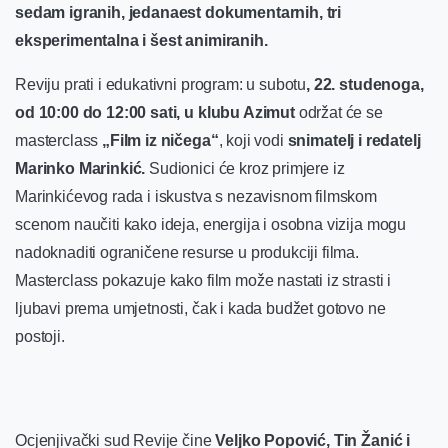
sedam igranih, jedanaest dokumentarnih, tri
eksperimentalna i šest animiranih.
Reviju prati i edukativni program: u subotu
, 22. studenoga,
od 10:00 do 12:00 sati, u klubu Azimut
održat će se
masterclass
„Film iz ničega“
, koji vodi
snimatelj i redatelj
Marinko Marinkić.
Sudionici će kroz primjere iz
Marinkićevog rada i iskustva s nezavisnom filmskom
scenom naučiti kako ideja, energija i osobna vizija mogu
nadoknaditi ograničene resurse u produkciji filma.
Masterclass pokazuje kako film može nastati iz strasti i
ljubavi prema umjetnosti, čak i kada budžet gotovo ne
postoji.
Ocjenjivački sud Revije čine
Veljko Popović, Tin Žanić i